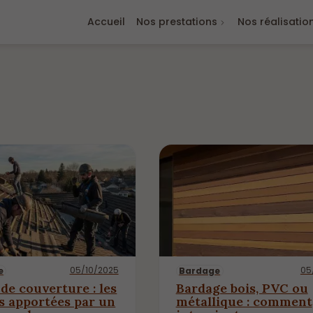
Accueil
Nos prestations
Nos réalisatio
05/10/2025
05
e
Bardage
de couverture : les
Bardage bois, PVC ou
s apportées par un
métallique : comment