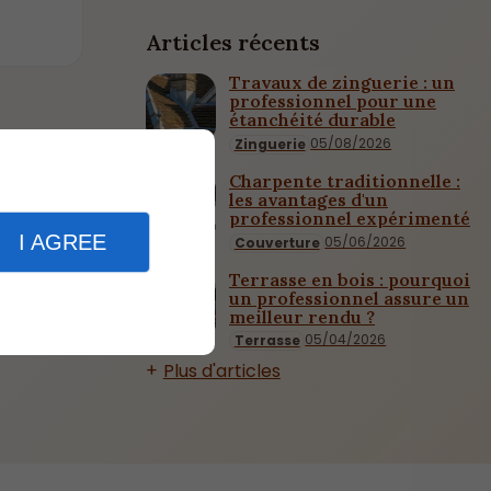
Articles récents
Travaux de zinguerie : un
professionnel pour une
étanchéité durable
05/08/2026
Zinguerie
Charpente traditionnelle :
les avantages d'un
professionnel expérimenté
I AGREE
05/06/2026
Couverture
Terrasse en bois : pourquoi
un professionnel assure un
meilleur rendu ?
05/04/2026
Terrasse
Plus d'articles