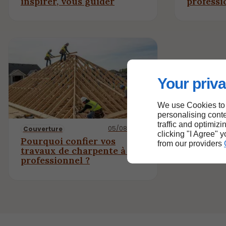
inspirer, vous guider
professi
Your priva
We use Cookies to
personalising conte
traffic and optimizi
05/08/2025
Couverture
clicking "I Agree" 
Pourquoi confier vos
from our providers
travaux de charpente à un
professionnel ?