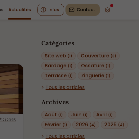
ns
Actualités
Infos
Contact
Catégories
Site web
Couverture
(1)
(3)
Bardage
Ossature
(1)
(1)
Terrasse
Zinguerie
(1)
(1)
Tous les articles
Archives
Août
Juin
Avril
(1)
(1)
(1)
/12/2025
Février
2026
2025
(1)
(4)
(4)
Tous les articles