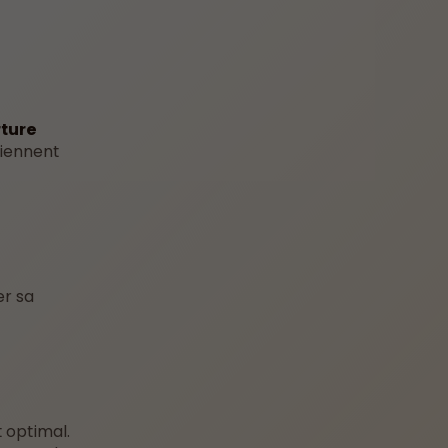
rture
viennent
er sa
t optimal.