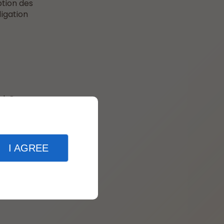
ption des
ligation
el. Ce
 litige,
I AGREE
a
ques de la
urité