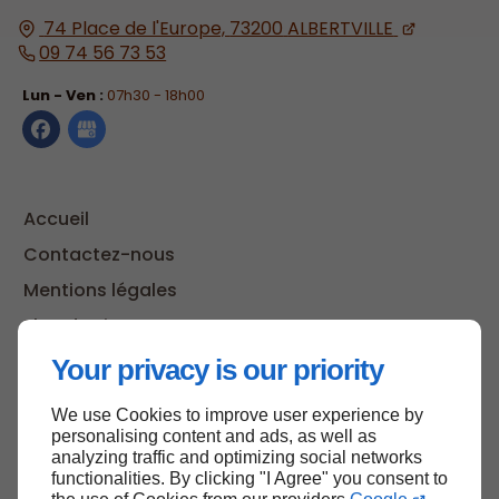
74 Place de l'Europe,
73200
ALBERTVILLE
09 74 56 73 53
Lun - Ven :
07h30 - 18h00
Accueil
Contactez-nous
Mentions légales
Plan du site
Your privacy is our priority
We use Cookies to improve user experience by
Haut de page
personalising content and ads, as well as
analyzing traffic and optimizing social networks
functionalities. By clicking "I Agree" you consent to