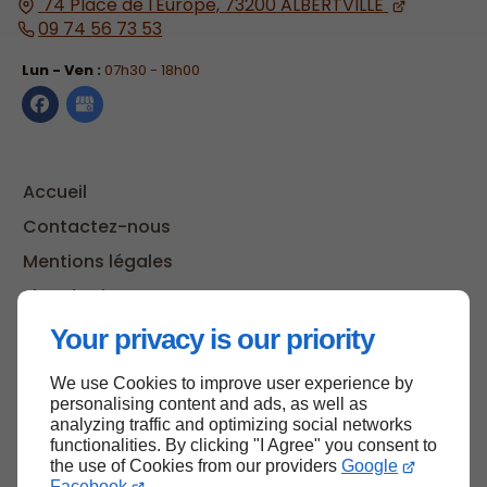
74 Place de l'Europe,
73200
ALBERTVILLE
09 74 56 73 53
Lun - Ven :
07h30 - 18h00
Accueil
Contactez-nous
Mentions légales
Plan du site
Your privacy is our priority
We use Cookies to improve user experience by
Haut de page
personalising content and ads, as well as
analyzing traffic and optimizing social networks
functionalities. By clicking "I Agree" you consent to
the use of Cookies from our providers
Google
Facebook
.