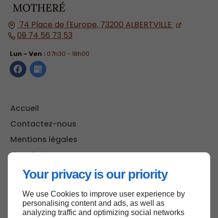
74 Place de l'Europe,
73200
ALBERTVILLE
09 74 56 73 53
Lun - Ven :
07h30 - 18h00
Accueil
Contactez-nous
Mentions légales
Plan du site
Your privacy is our priority
We use Cookies to improve user experience by
Haut de page
personalising content and ads, as well as
analyzing traffic and optimizing social networks